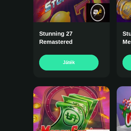
Stunning 27
St
Remastered
Me
Játék