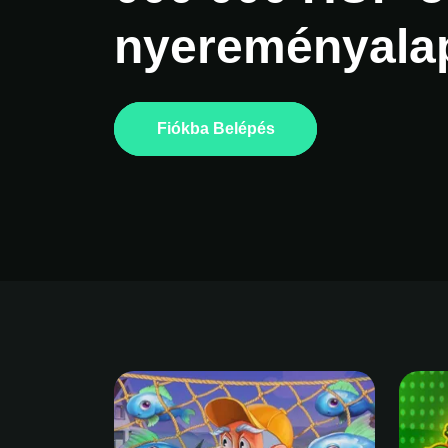
nyereményala
Fiókba Belépés