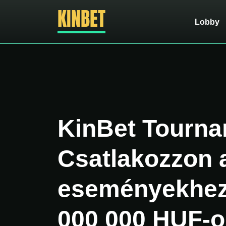
Lobby
KinBet Tourn
Csatlakozzon 
eseményekhez
000 000 HUF-o