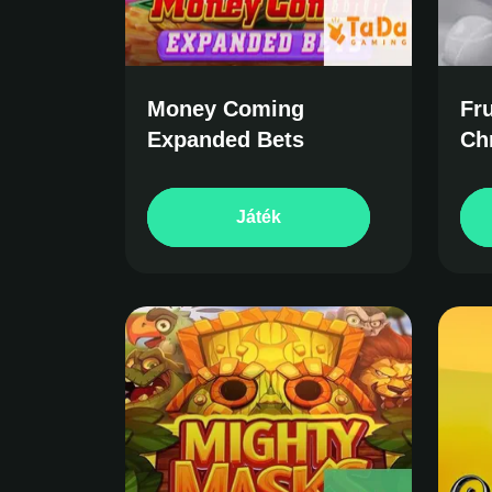
Money Coming
Fr
Expanded Bets
Ch
Játék