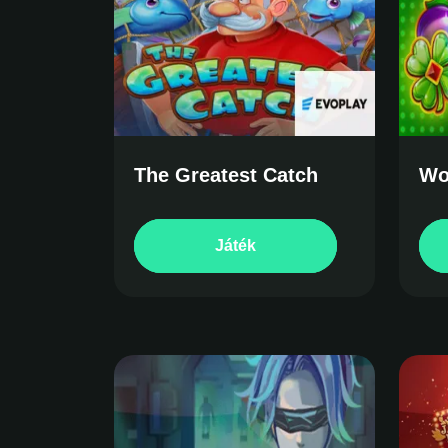
The Greatest Catch
Wo
Játék