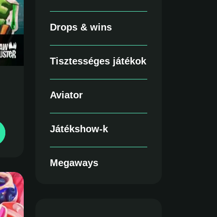
Drops & wins
Tisztességes játékok
Aviator
Játékshow-k
Megaways