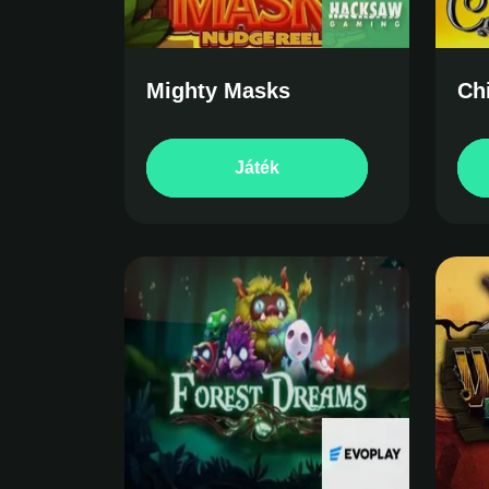
Mighty Masks
Ch
Játék